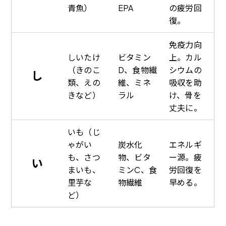
青魚）
EPA
の疲労回
復。
免疫力向
しいたけ
ビタミン
上。カル
（きのこ
D、食物繊
シウムの
し
類、えの
維、ミネ
吸収を助
きなど）
ラル
け、骨を
丈夫に。
いも（じ
ゃがい
炭水化
エネルギ
も、さつ
物、ビタ
ー源。疲
い
まいも、
ミンC、食
労回復を
里芋な
物繊維
早める。
ど）