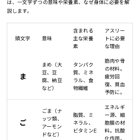
は、一文字ずつの意味や栄養素、なぜ身体に必要を解
説します。
含まれる
アスリー
頭文字
意味
主な栄養
トに必要
素
な理由
筋肉や骨
まめ（大
タンパク
の材料。
豆、豆
質、ミネ
ま
疲労回
腐、納豆
ラル、食
復、貧血
など）
物繊維
予防に。
エネルギ
ごま（ナ
脂質、ミ
ー源、細
ッツ類、
ご
ネラル、
胞膜の材
アーモン
ビタミンE
料。抗酸
ドなど）
化作用。