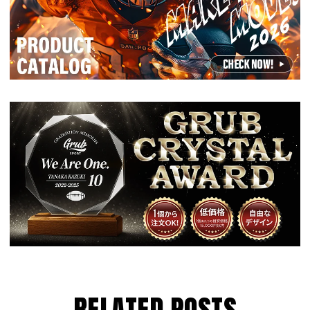
R
E
L
A
T
E
D
P
O
S
T
S