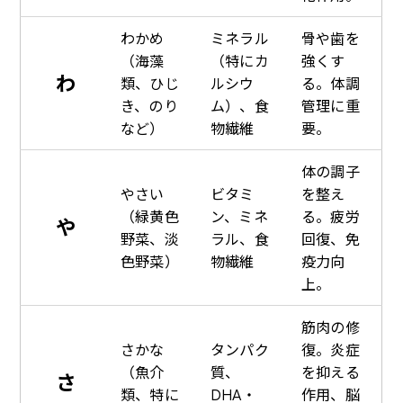
わかめ
ミネラル
骨や歯を
（海藻
（特にカ
強くす
わ
類、ひじ
ルシウ
る。体調
き、のり
ム）、食
管理に重
など）
物繊維
要。
体の調子
やさい
ビタミ
を整え
（緑黄色
ン、ミネ
る。疲労
や
野菜、淡
ラル、食
回復、免
色野菜）
物繊維
疫力向
上。
筋肉の修
さかな
タンパク
復。炎症
（魚介
質、
を抑える
さ
類、特に
DHA・
作用、脳