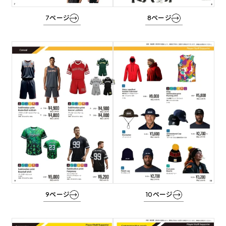
7ページ
8ページ
グ
グ
ル
ル
ー
ー
プ
プ
リ
リ
ン
ン
ク
ク
9ページ
10ページ
グ
グ