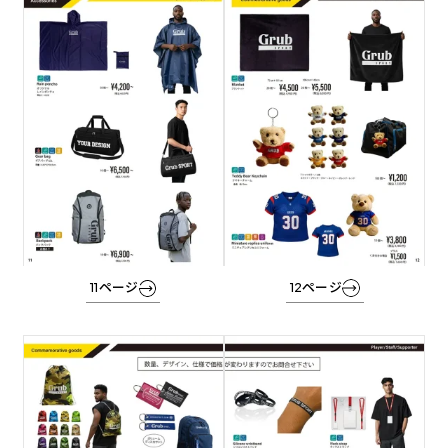
ル
ル
ー
ー
プ
プ
リ
リ
ン
ン
ク
ク
11ページ
12ページ
グ
グ
ル
ル
ー
ー
プ
プ