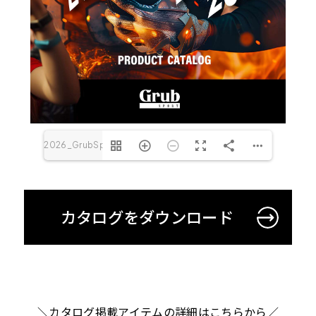
よくある質問
ご
2026_GrubSport-
0.jpg(1/16)
カタログをダウンロード
＼カタログ掲載アイテムの詳細はこちらから／