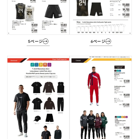
ク
ク
5ページ
6ページ
グ
グ
ル
ル
ー
ー
プ
プ
リ
リ
ン
ン
ク
ク