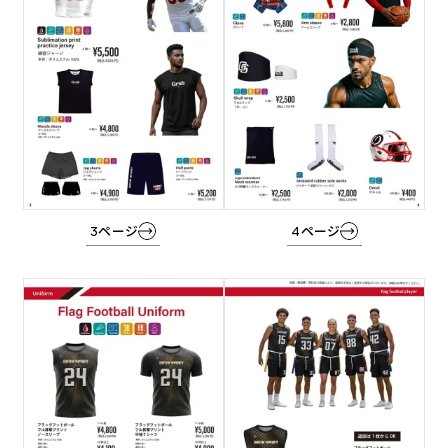
プ
プ
リ
リ
ン
ン
ク
ク
3ページ
4ページ
グ
グ
ル
ル
ー
ー
プ
プ
リ
リ
ン
ン