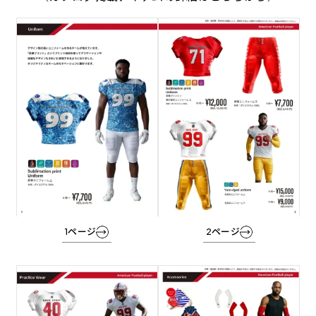
グ
グ
ル
ル
ー
ー
プ
プ
リ
リ
ン
ン
ク
ク
1ページ
2ページ
グ
グ
ル
ル
ー
ー