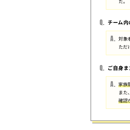
た。
チーム内
対象
ただ
ご自身ま
家族
また
確認