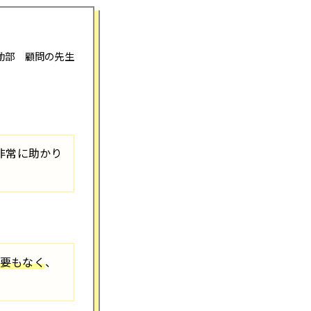
動部 顧問の先生
非常に助かり
要もなく
、