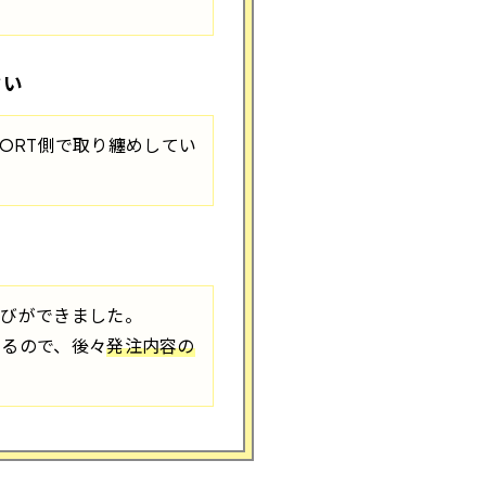
さい
SPORT側で取り纏めしてい
選びができました。
来るので、後々
発注内容の