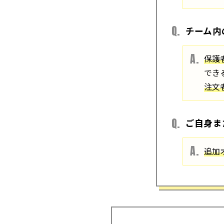
チーム内
保護
でき
注文
ご自身ま
追加