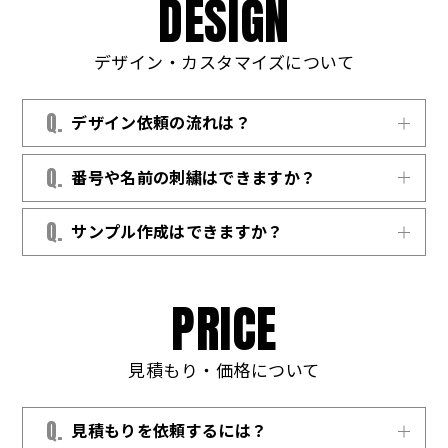
D
E
S
I
G
N
よくある質問
デザイン・カスタマイズについて
Q.
デザイン依頼の流れは？
ラフ案や参考画像をメールまたは LINE で共有
Q.
番号や名前の刺繍はできますか？
いただければ、専属デザイナーが CG を作成
ご
してご提案いたします。
可能です。通常の刺繍はもちろん、立体感の
Q.
サンプル作成はできますか？
ある 3D 刺繍にも対応しています。
ご希望の場合、量産前にサンプル作成が可能
です。（別途サンプル料金が発生します）
P
R
I
C
E
見積もり・価格について
Q.
見積もりを依頼するには？