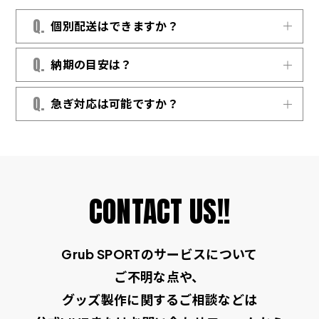
Q.
個別配送はできますか？
可能です。個別支払・個別配送フォームをご
Q.
納期の目安は？
利用の場合、購入者ごとのご住所へ発送いた
します。
国内生産アイテム：約 2 週間／海外生産アイ
Q.
急ぎ対応は可能ですか？
テム：約 3〜4 週間 が目安です。繁忙期や大
量注文の場合は事前にご相談ください。
スケジュール次第で特急対応も承ります。ご
希望納期と数量をお知らせください。追加料
金が発生する場合は事前にご案内いたしま
す。
CONTACT US!!
Grub SPORTのサービスについて
ご不明な点や、
グッズ製作に関するご相談などは