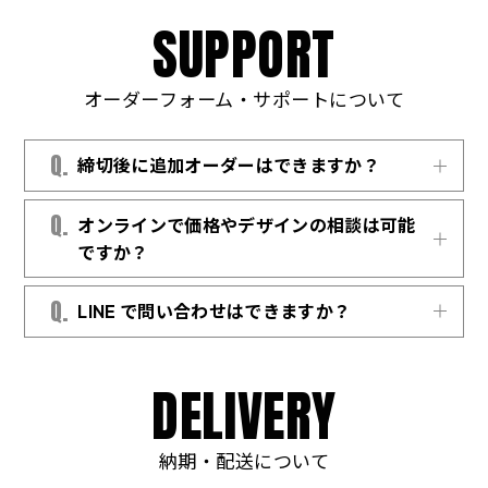
当者様の手間を大幅に削減できます。
います。
S
U
P
P
O
R
T
オーダーフォーム・サポートについて
Q.
締切後に追加オーダーはできますか？
オーダーフォーム運用時は、設定された締切
Q.
オンラインで価格やデザインの相談は可能
へのご協力をお願いしています。
ですか？
Zoom や Google Meet で画面共有しながらご
Q.
LINE で問い合わせはできますか？
相談いただけます。ご希望日時をメールまた
は LINE でお知らせください。
公式 LINE アカウント
から承ります。お友だち
登録後に、トーク画面からメッセージをお送
D
E
L
I
V
E
R
Y
りください。
納期・配送について