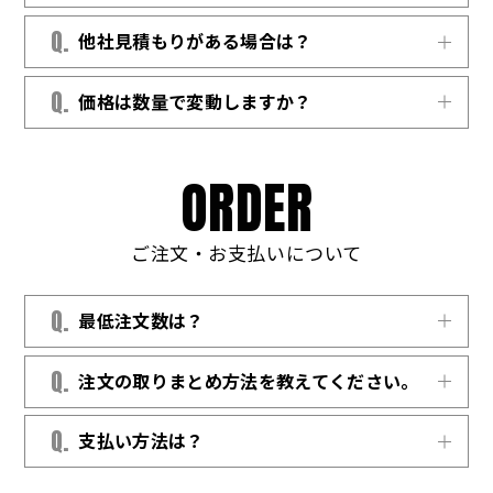
商品名・数量・希望納期を
Q.
他社見積もりがある場合は？
お問い合わせフォーム
または
LINE
でお知らせ
ください。1〜2 営業日以内にお見積書をお送
ご相談ください。最適なお見積もりをご提案
Q.
価格は数量で変動しますか？
りします。
できるようベストを尽くします。
はい。数量に応じて単価が変動します。具体
的な数量をお知らせいただければ、最適価格
O
R
D
E
R
をご案内いたします。
ご注文・お支払いについて
Q.
最低注文数は？
アイテムによって条件は異なりますが、1 枚
Q.
注文の取りまとめ方法を教えてください。
（1 個）から生産できる商品もございます。 途
中参加のメンバー分など追加オーダーにも柔
専用オーダーフォームを無償でご用意しま
Q.
支払い方法は？
軟に対応しますので、まずはお気軽にお問い
す。フォームのリンクをメンバーへ共有する
合わせください。
だけで、入力・決済・集計が自動化され、担
銀行振込とクレジットカード決済に対応して