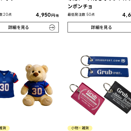
ンポンチョ
4,950
4,
 20点
最低発注数 50点
円
他
詳細を見る
詳細を見る
雑貨
小物・雑貨