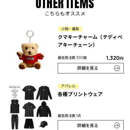
O
T
H
E
R
I
T
E
M
S
こちらもオススメ
小物・雑貨
クマキーチャーム（テディベ
アキーチェーン）
1,320
最低発注数 100個
円
詳細を見る
アパレル
各種プリントウェア
最低発注数 1点
詳細を見る