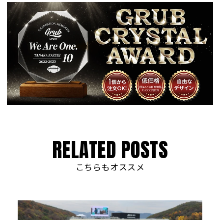
R
E
L
A
T
E
D
P
O
S
T
S
こちらもオススメ