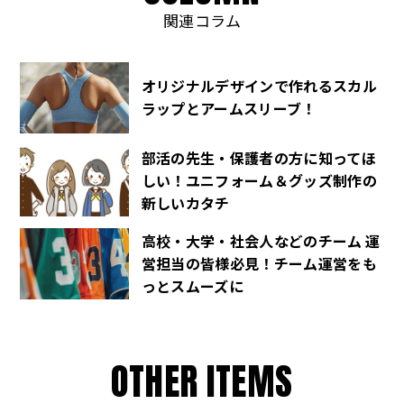
関連コラム
オリジナルデザインで作れるスカル
ラップとアームスリーブ！
部活の先生・保護者の方に知ってほ
しい！ユニフォーム＆グッズ制作の
新しいカタチ
高校・大学・社会人などのチーム 運
営担当の皆様必見！チーム運営をも
っとスムーズに
O
T
H
E
R
I
T
E
M
S