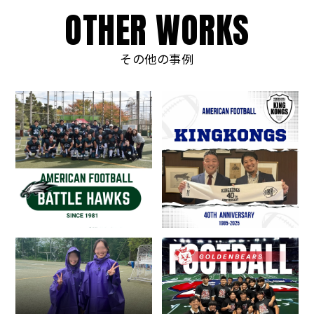
O
T
H
E
R
W
O
R
K
S
その他の事例