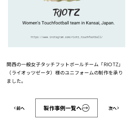
よくある質問
ご
関西の一般女子タッチフットボールチーム「RIOTZ」
（ライオッツゼータ）様のユニフォームの制作を承り
ました。
製作事例一覧へ
前
へ
次
へ