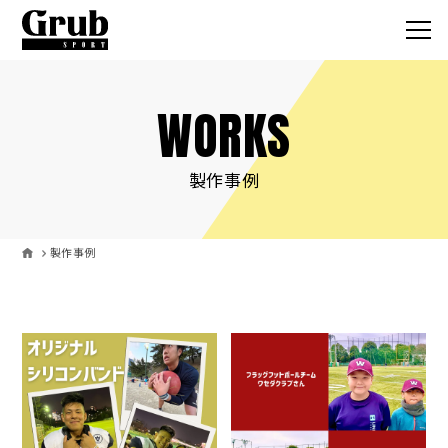
WORKS
Grub SPO
サービス
製作事例
取扱いアイテ
製作事例
オーダーの流
製作事例
お客様の声
コラム